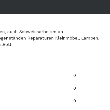
ren, auch Schweissarbeiten an
egenständen Reparaturen Kleinmöbel, Lampen,
z,Bett
0
0
0