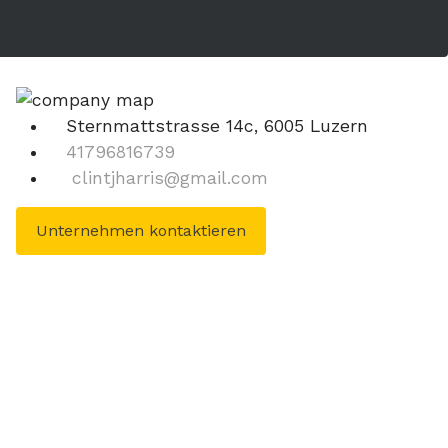
Sternmattstrasse 14c, 6005 Luzern
41796816739
clintjharris@gmail.com
Unternehmen kontaktieren