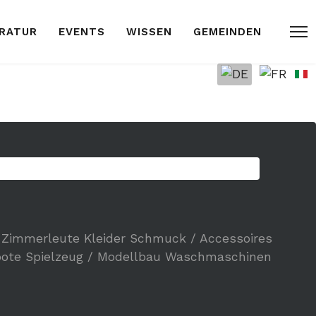
ARATUR
EVENTS
WISSEN
GEMEINDEN
/ Zimmerleute
Kleider
Schmuck / Accessoires
oote
Spielzeug / Modellbau
Waschmaschinen