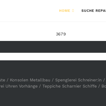
HOME
SUCHE REP
3679
äte / Konsolen
Metallbau / Spenglerei
Schreiner:in 
rei
Uhren
Vorhänge / Teppiche
Scharnier
Schiffe / B