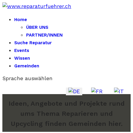
Home
ÜBER UNS
PARTNER/INNEN
Suche Reparatur
Events
Wissen
Gemeinden
Sprache auswählen
Ideen, Angebote und Projekte rund
ums Thema Reparieren und
Upcycling finden Gemeinden hier.