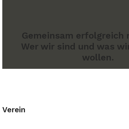
Ge­mein­sam
er­folg­reich
Wer wir sind und was wi
wollen.
Verein