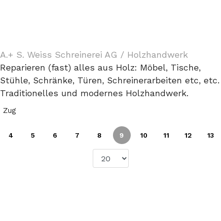
A.+ S. Weiss Schreinerei AG / Holzhandwerk
Reparieren (fast) alles aus Holz: Möbel, Tische,
Stühle, Schränke, Türen, Schreinerarbeiten etc, etc.
Traditionelles und modernes Holzhandwerk.
Zug
4
5
6
7
8
9
10
11
12
13