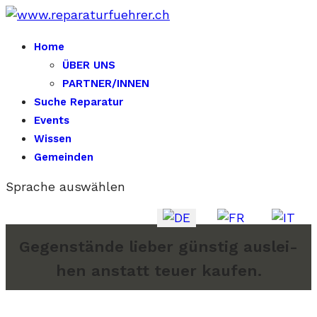
Home
ÜBER UNS
PARTNER/INNEN
Suche Reparatur
Events
Wissen
Gemeinden
Sprache auswählen
Ge­gen­stän­de lie­ber güns­tig aus­lei­
hen an­statt teu­er kau­fen.