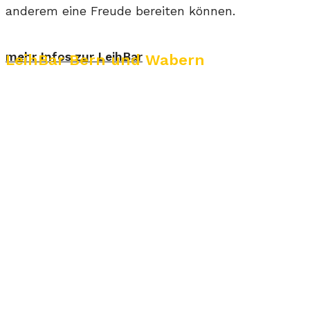
anderem eine Freude bereiten können.
mehr Infos zur LeihBar
LeihBar Bern und Wabern